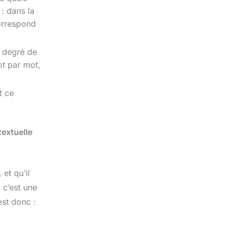
: dans la
correspond
t degré de
ot par mot,
t ce
extuelle
, et qu’il
 c’est une
est donc :