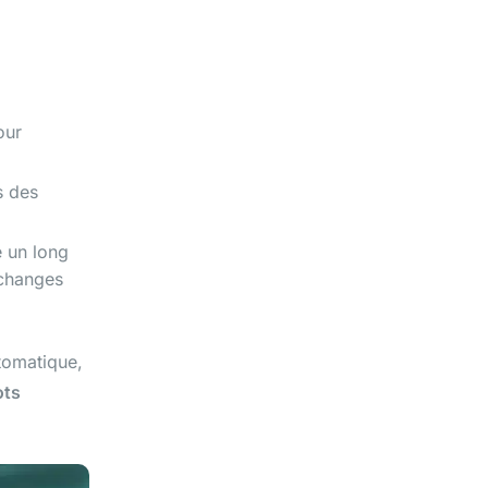
our
s des
 un long
échanges
utomatique,
ots