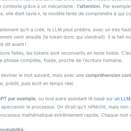
le contexte grâce à un mécanisme :
l’attention
. Par exemple 
ie, elle était ravie », le modèle tente de comprendre à qui 
aitement qu’il a créé, le LLM peut prédire, avec un très hau
ement venir ensuite (le token donc qui viendrait). Il le fait m
é dit avant !
ions faites, les tokens sont reconvertis en texte lisible. C’es
 phrase complète, fluide, proche de l’écriture humaine.
eviner le mot suivant, mais avec une
compréhension cont
se, prédit, puis écrit en temps réel.
GPT par exemple
, ou tout autre assistant IA basé sur
un LLM
rcevoir le processus. On dirait qu’il réfléchit, mais non :
 processus mathématique extrêmement rapide. Chaque mot 
probabilité
;