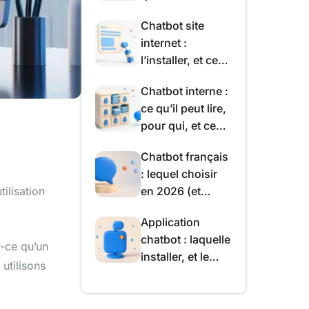
vraiment, et à
Chatbot site
quel prix
internet :
l’installer, et ce
qu’il ajoute
Chatbot interne :
vraiment à vos
ce qu’il peut lire,
pages
pour qui, et ce
que la loi impose
Chatbot français
: lequel choisir
en 2026 (et
ilisation
lesquels ne le
Application
sont pas)
chatbot : laquelle
t-ce qu’un
installer, et le
utilisons
piège de
l’abonnement à
la semaine