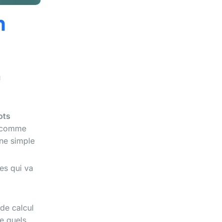
n
u
ots
t comme
une simple
es qui va
 de calcul
e quels