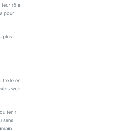
leur rôle
es pour
s plus
 texte en
 sites web,
ou tenir
u sens
humain