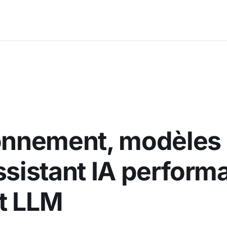
ionnement, modèles 
ssistant IA perform
t LLM