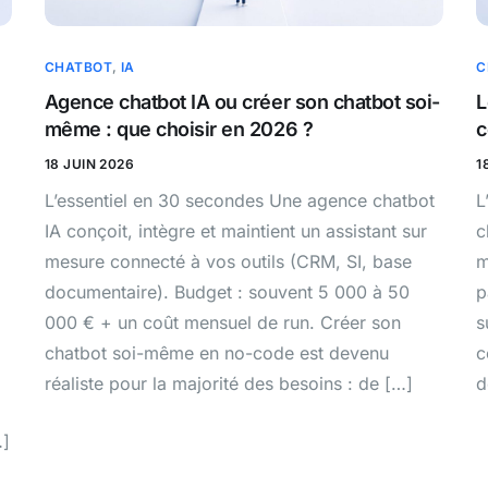
CHATBOT
,
IA
C
Agence chatbot IA ou créer son chatbot soi-
L
même : que choisir en 2026 ?
c
18 JUIN 2026
1
L’essentiel en 30 secondes Une agence chatbot
L
IA conçoit, intègre et maintient un assistant sur
c
mesure connecté à vos outils (CRM, SI, base
m
documentaire). Budget : souvent 5 000 à 50
p
000 € + un coût mensuel de run. Créer son
s
chatbot soi-même en no-code est devenu
c
réaliste pour la majorité des besoins : de […]
d
…]