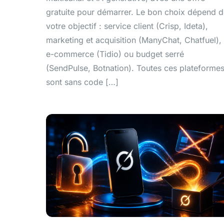
gratuite pour démarrer. Le bon choix dépend 
votre objectif : service client (Crisp, Ideta),
marketing et acquisition (ManyChat, Chatfuel),
e-commerce (Tidio) ou budget serré
(SendPulse, Botnation). Toutes ces plateforme
sont sans code […]