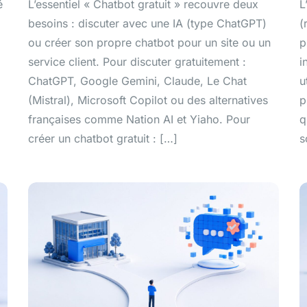
é
L’essentiel « Chatbot gratuit » recouvre deux
L
besoins : discuter avec une IA (type ChatGPT)
(
ou créer son propre chatbot pour un site ou un
p
service client. Pour discuter gratuitement :
i
ChatGPT, Google Gemini, Claude, Le Chat
u
(Mistral), Microsoft Copilot ou des alternatives
p
françaises comme Nation AI et Yiaho. Pour
q
créer un chatbot gratuit : […]
s