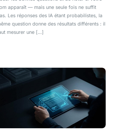
om apparaît — mais une seule fois ne suffit
as. Les réponses des IA étant probabilistes, la
ême question donne des résultats différents : il
aut mesurer une […]