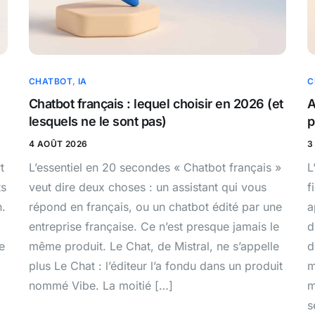
CHATBOT
,
IA
C
Chatbot français : lequel choisir en 2026 (et
A
lesquels ne le sont pas)
p
4 AOÛT 2026
3
t
L’essentiel en 20 secondes « Chatbot français »
L
ts
veut dire deux choses : un assistant qui vous
f
n.
répond en français, ou un chatbot édité par une
a
entreprise française. Ce n’est presque jamais le
d
e
même produit. Le Chat, de Mistral, ne s’appelle
d
plus Le Chat : l’éditeur l’a fondu dans un produit
m
nommé Vibe. La moitié […]
m
s