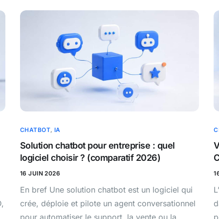
CHATBOT
,
IA
C
Solution chatbot pour entreprise : quel
V
logiciel choisir ? (comparatif 2026)
C
16 JUIN 2026
1
En bref Une solution chatbot est un logiciel qui
L
D,
crée, déploie et pilote un agent conversationnel
d
pour automatiser le support, la vente ou la
p