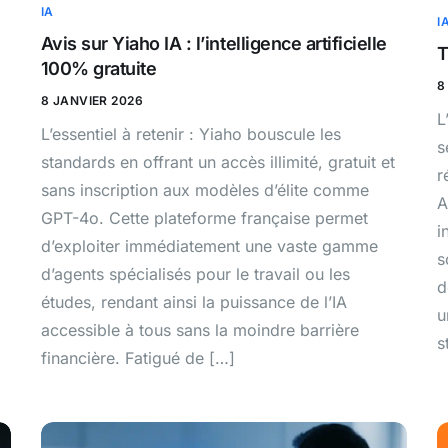
IA
I
Avis sur Yiaho IA : l’intelligence artificielle
T
100% gratuite
8
8 JANVIER 2026
L
L’essentiel à retenir : Yiaho bouscule les
s
standards en offrant un accès illimité, gratuit et
r
sans inscription aux modèles d’élite comme
A
GPT-4o. Cette plateforme française permet
i
d’exploiter immédiatement une vaste gamme
s
d’agents spécialisés pour le travail ou les
d
études, rendant ainsi la puissance de l’IA
u
accessible à tous sans la moindre barrière
s
financière. Fatigué de […]