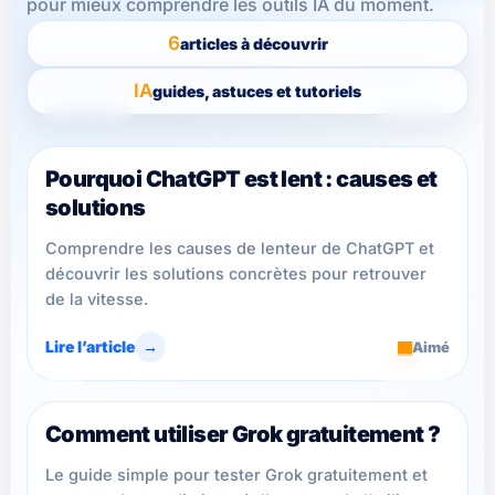
pour mieux comprendre les outils IA du moment.
6
articles à découvrir
IA
guides, astuces et tutoriels
ChatGPT
5 min
Pourquoi ChatGPT est lent : causes et
solutions
Comprendre les causes de lenteur de ChatGPT et
découvrir les solutions concrètes pour retrouver
de la vitesse.
Lire l’article
→
Aimé
IA
6 min
Comment utiliser Grok gratuitement ?
Le guide simple pour tester Grok gratuitement et