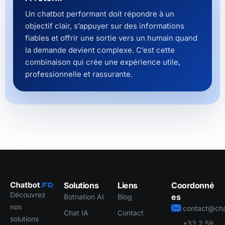
Un chatbot performant doit répondre à un
objectif clair, s’appuyer sur des informations
fiables et offrir une sortie vers un humain quand
la demande devient complexe. C’est cette
combinaison qui crée une expérience utile,
professionnelle et rassurante.
Solutions
Liens
Coordonné
Découvrez
es
Botnation AI
Blog
nos
contact@cha
Chat IA
Contact
solutions
+33 2 59