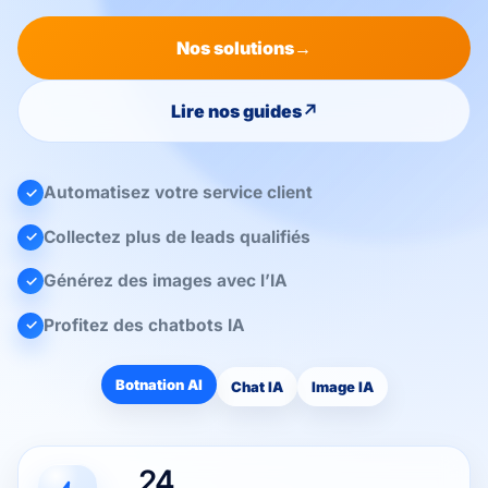
Nos solutions
→
Lire nos guides
↗
Automatisez votre service client
✓
Collectez plus de leads qualifiés
✓
Générez des images avec l’IA
✓
Profitez des chatbots IA
✓
Botnation AI
Chat IA
Image IA
24