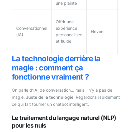
une plainte
inter
Agir
Offrir une
un co
Conversationnel
expérience
de v
Élevée
(IA)
personnalisée
virtue
et fluide
comp
conte
La technologie derrière la
magie : comment ça
fonctionne vraiment ?
On parle d’IA, de conversation… mais il n’y a pas de
magie.
Juste de la technologie
. Regardons rapidement
ce qui fait tourner un chatbot intelligent.
Le traitement du langage naturel (NLP)
pour les nuls