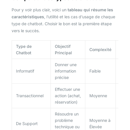
Pour y voir plus clair, voici un
tableau qui résume les
caractéristiques
, l’utilité et les cas d’usage de chaque
type de chatbot. Choisir le bon est la première étape
vers le succès.
Type de
Objectif
Exem
Complexité
Chatbot
Principal
d’Uti
Donner une
Consu
Informatif
information
Faible
horai
précise
maga
Effectuer une
Rése
Transactionnel
action (achat,
Moyenne
billet
réservation)
Résoudre un
Diagn
problème
Moyenne à
un p
De Support
technique ou
Élevée
de c