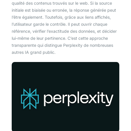
qualité des contenus trouvés sur le web. Si la source
initiale est biaisée ou erronée, la réponse générée peut
l’être également. Toutefois, grâce aux liens affichés,
l’utilisateur garde le contrôle. Il peut ouvrir chaque
référence, vérifier l’exactitude des données, et décider
lui-même de leur pertinence. C’est cette approche
transparente qui distingue Perplexity de nombreuses
autres IA grand public.