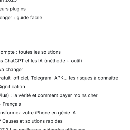
 en 2025
eurs plugins
nger : guide facile
compte : toutes les solutions
ns ChatGPT et les IA (méthode + outil)
 va changer
atuit, officiel, Telegram, APK… les risques à connaître
gnification
s) : la vérité et comment payer moins cher
– Français
ransformez votre iPhone en génie IA
 Causes et solutions rapides
T ? Les meilleures méthodes efficaces