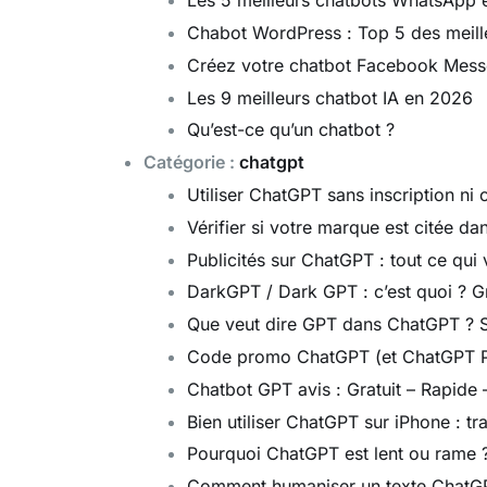
Les 5 meilleurs chatbots WhatsApp
Chabot WordPress : Top 5 des meill
Créez votre chatbot Facebook Messe
Les 9 meilleurs chatbot IA en 2026
Qu’est-ce qu’un chatbot ?
Catégorie :
chatgpt
Utiliser ChatGPT sans inscription ni 
Vérifier si votre marque est citée da
Publicités sur ChatGPT : tout ce qui
DarkGPT / Dark GPT : c’est quoi ? Gr
Que veut dire GPT dans ChatGPT ? Si
Code promo ChatGPT (et ChatGPT Plu
Chatbot GPT avis : Gratuit – Rapide 
Bien utiliser ChatGPT sur iPhone : t
Pourquoi ChatGPT est lent ou rame ?
Comment humaniser un texte ChatGP