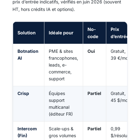
prix d’entrée indicatifs, vérifiés en juin 2026 (souvent
HT, hors crédits IA et options).
No-
Prix
Solution
Idéale pour
code
d’entrée
Botnation
PME & sites
Oui
Gratuit, puis
AI
francophones,
39 €/mois
leads, e-
commerce,
support
Crisp
Équipes
Partiel
Gratuit, puis
support
45 $/mois
multicanal
(éditeur FR)
Intercom
Scale-ups &
Partiel
0,99
(Fin)
gros volumes
$/résolution