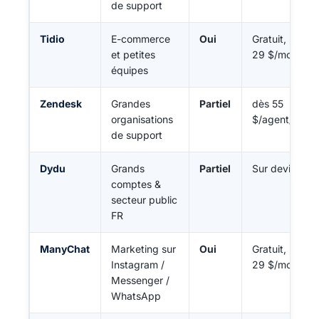
de support
Tidio
E-commerce
Oui
Gratuit, puis
et petites
29 $/mois
équipes
Zendesk
Grandes
Partiel
dès 55
organisations
$/agent/mois
de support
Dydu
Grands
Partiel
Sur devis
comptes &
secteur public
FR
ManyChat
Marketing sur
Oui
Gratuit, puis
Instagram /
29 $/mois
Messenger /
WhatsApp