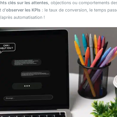
hts clés sur les attentes
, objections ou comportements de
t d’
observer les KPIs
: le taux de conversion, le temps pass
t/après automatisation !