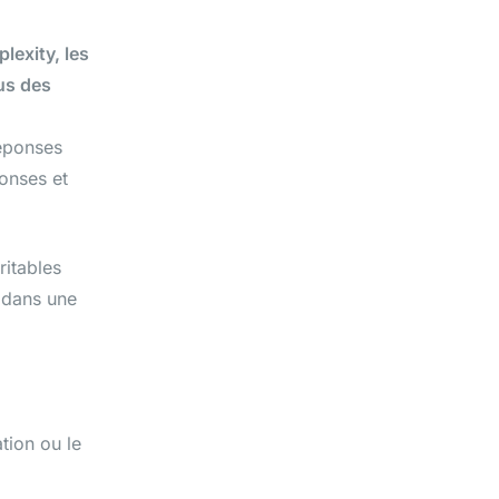
lexity, les
us des
réponses
ponses et
ritables
s dans une
tion ou le