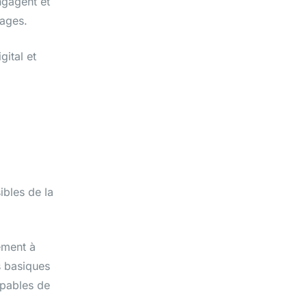
engagent et
tages.
gital et
ibles de la
lement à
s basiques
apables de