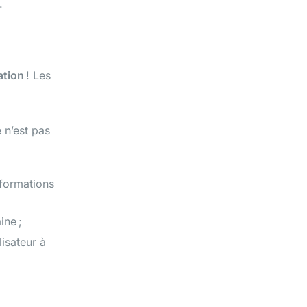
).
ation
! Les
 n’est pas
nformations
ine ;
lisateur à