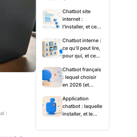
vraiment, et à
Chatbot site
quel prix
internet :
l’installer, et ce
qu’il ajoute
Chatbot interne :
vraiment à vos
ce qu’il peut lire,
pages
pour qui, et ce
que la loi impose
Chatbot français
: lequel choisir
en 2026 (et
lesquels ne le
Application
sont pas)
chatbot : laquelle
al :
installer, et le
piège de
l’abonnement à
la semaine