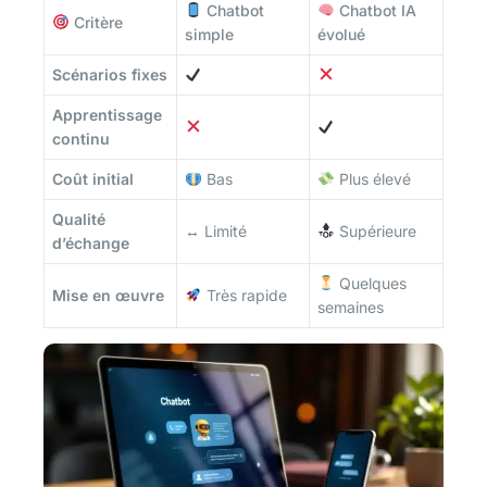
Chatbot
Chatbot IA
Critère
simple
évolué
Scénarios fixes
Apprentissage
continu
Coût initial
Bas
Plus élevé
Qualité
↔️ Limité
Supérieure
d’échange
Quelques
Mise en œuvre
Très rapide
semaines