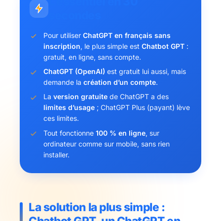
L’essentiel en 30
secondes
Pour utiliser
ChatGPT en français sans
inscription
, le plus simple est
Chatbot GPT
:
gratuit, en ligne, sans compte.
ChatGPT (OpenAI)
est gratuit lui aussi, mais
demande la
création d’un compte
.
La
version gratuite
de ChatGPT a des
limites d’usage
; ChatGPT Plus (payant) lève
ces limites.
Tout fonctionne
100 % en ligne
, sur
ordinateur comme sur mobile, sans rien
installer.
La solution la plus simple :
Chatbot GPT, un ChatGPT en